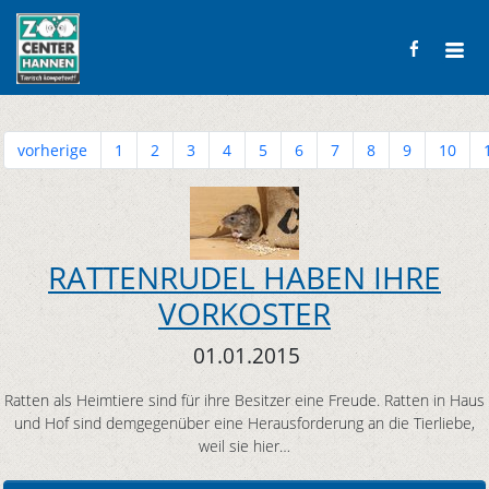
vorherige
1
2
3
4
5
6
7
8
9
10
RATTENRUDEL HABEN IHRE
VORKOSTER
01.01.2015
Ratten als Heimtiere sind für ihre Besitzer eine Freude. Ratten in Haus
und Hof sind demgegenüber eine Herausforderung an die Tierliebe,
weil sie hier…