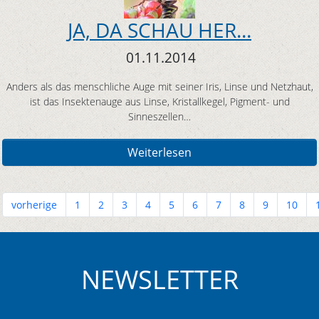
JA, DA SCHAU HER...
01.11.2014
Anders als das menschliche Auge mit seiner Iris, Linse und Netzhaut,
ist das Insektenauge aus Linse, Kristallkegel, Pigment- und
Sinneszellen…
Weiterlesen
vorherige
1
2
3
4
5
6
7
8
9
10
NEWSLETTER