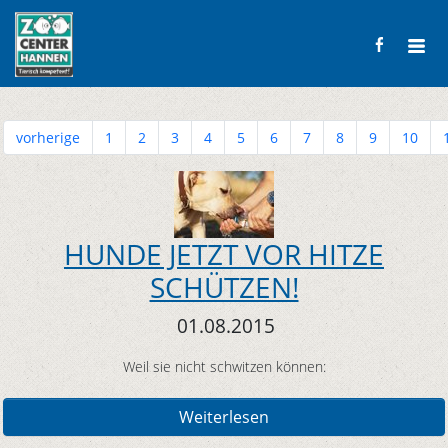
vorherige
1
2
3
4
5
6
7
8
9
10
HUNDE JETZT VOR HITZE
SCHÜTZEN!
01.08.2015
Weil sie nicht schwitzen können:
Weiterlesen