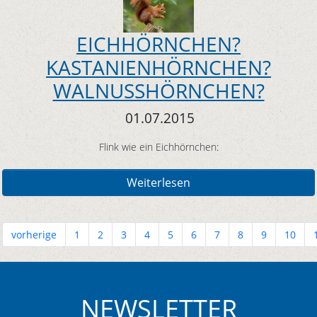
EICHHÖRNCHEN?
KASTANIENHÖRNCHEN?
WALNUSSHÖRNCHEN?
01.07.2015
Flink wie ein Eichhörnchen:
Weiterlesen
vorherige
1
2
3
4
5
6
7
8
9
10
NEWSLETTER