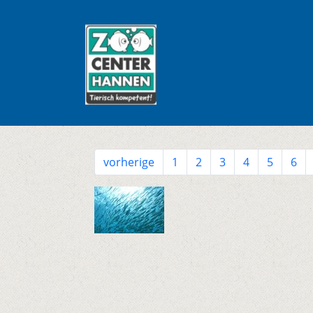
vorherige
1
2
3
4
5
6