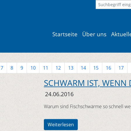
Startseite
Über uns
Aktuel
7
8
9
10
11
12
13
14
15
16
17
SCHWARM IST, WENN 
24.06.2016
Warum sind Fischschwärme so schnell we
Weiterlesen