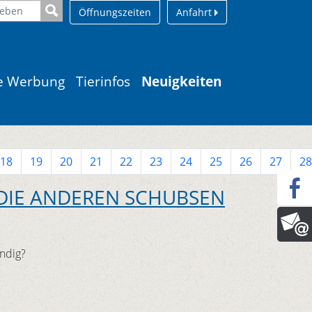
Öffnungszeiten
Anfahrt
le Werbung
Tierinfos
Neuigkeiten
18
19
20
21
22
23
24
25
26
27
28
DIE ANDEREN SCHUBSEN
ndig?