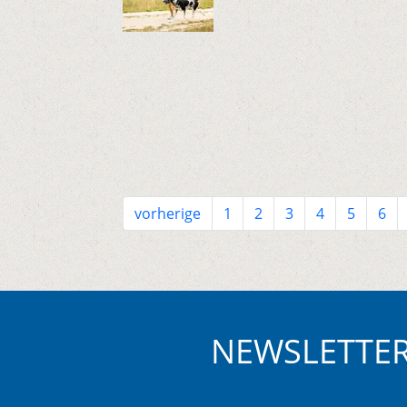
vorherige
1
2
3
4
5
6
NEWSLETTE