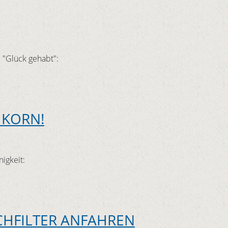
 "Glück gehabt":
 KORN!
igkeit:
CHFILTER ANFAHREN