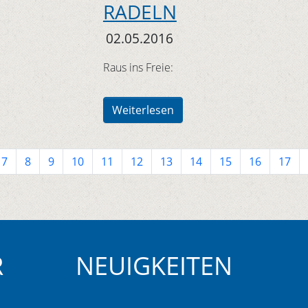
RADELN
02.05.2016
Raus ins Freie:
Weiterlesen
7
8
9
10
11
12
13
14
15
16
17
R
NEUIGKEITEN