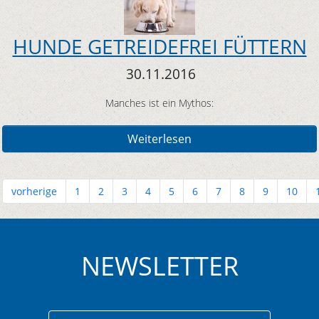
HUNDE GETREIDEFREI FÜTTERN
30.11.2016
Manches ist ein Mythos:
Weiterlesen
vorherige
1
2
3
4
5
6
7
8
9
10
NEWSLETTER