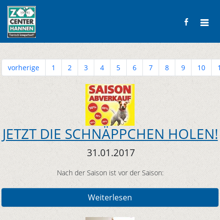
vorherige
1
2
3
4
5
6
7
8
9
10
JETZT DIE SCHNÄPPCHEN HOLEN!
31.01.2017
Nach der Saison ist vor der Saison:
Weiterlesen