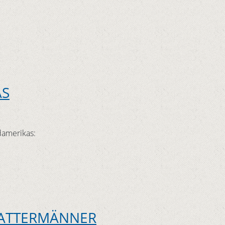
AS
üdamerikas:
FLATTERMÄNNER