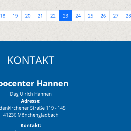
18
19
20
21
22
23
24
25
26
27
28
KONTAKT
oocenter Hannen
Dag Ulrich Hannen
Adresse:
denkirchener Straße 119 - 145
41236 Mönchengladbach
Kontakt: