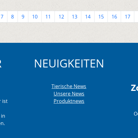
7
8
9
10
11
12
13
14
15
16
17
R
NEUIGKEITEN
Z
Tierische News
Unsere News
 ist
Produktnews
O
 in
en.