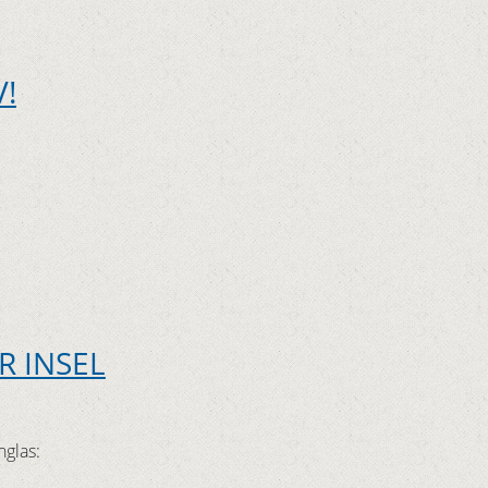
V!
R INSEL
nglas: