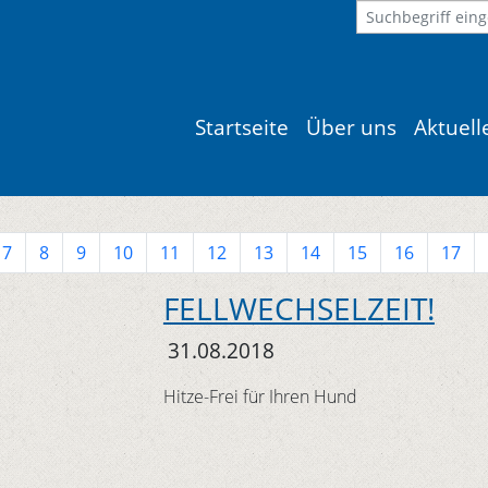
Startseite
Über uns
Aktuel
7
8
9
10
11
12
13
14
15
16
17
FELLWECHSELZEIT!
31.08.2018
Hitze-Frei für Ihren Hund