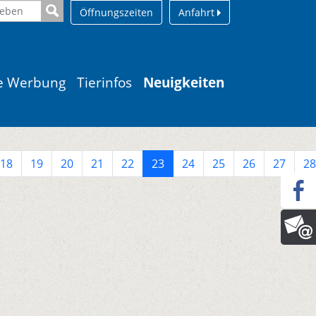
Öffnungszeiten
Anfahrt
le Werbung
Tierinfos
Neuigkeiten
18
19
20
21
22
23
24
25
26
27
28