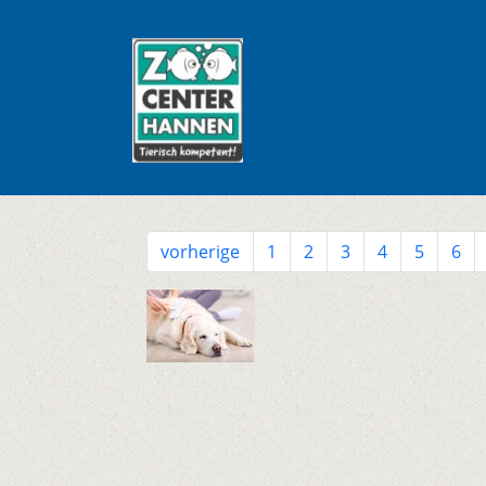
vorherige
1
2
3
4
5
6