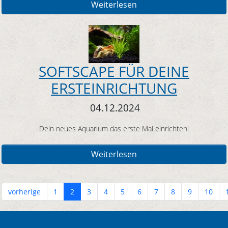
Weiterlesen
SOFTSCAPE FÜR DEINE
ERSTEINRICHTUNG
04.12.2024
Dein neues Aquarium das erste Mal einrichten!
Weiterlesen
vorherige
1
2
3
4
5
6
7
8
9
10