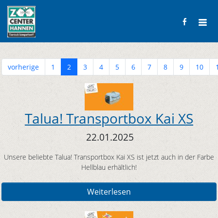
vorherige
1
2
3
4
5
6
7
8
9
10
Talua! Transportbox Kai XS
22.01.2025
Unsere beliebte Talua! Transportbox Kai XS ist jetzt auch in der Farbe
Hellblau erhältlich!
Weiterlesen