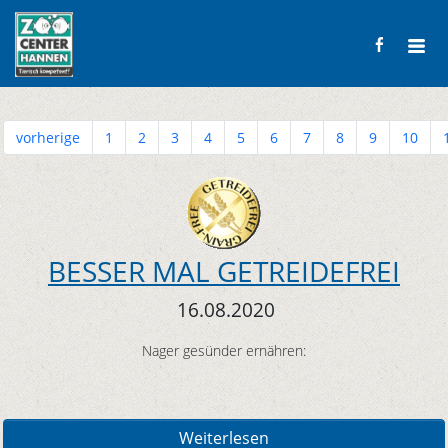
vorherige
1
2
3
4
5
6
7
8
9
10
BESSER MAL GETREIDEFREI
16.08.2020
Nager gesünder ernähren:
Weiterlesen